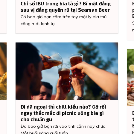
ể
Chỉ số IBU trong bia là gì? Bí mật đằng
sau vị đắng quyến rũ tại Seaman Beer
m
Có bao giờ bạn cầm trên tay một ly bia thủ
công mát lạnh tại...
Đi dã ngoại thì chill kiểu nào? Gỡ rối
ngay thắc mắc đi picnic uống bia gì
cho chuẩn gu
Đã bao giờ bạn rơi vào tình cảnh này chưa:
Một buổi sáng cuối tuần...