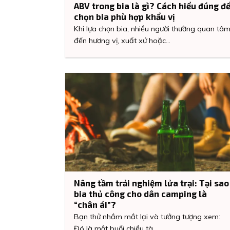
ABV trong bia là gì? Cách hiểu đúng đ
chọn bia phù hợp khẩu vị
Khi lựa chọn bia, nhiều người thường quan tâ
đến hương vị, xuất xứ hoặc...
Nâng tầm trải nghiệm lửa trại: Tại sao
bia thủ công cho dân camping là
“chân ái”?
Bạn thử nhắm mắt lại và tưởng tượng xem:
Đó là một buổi chiều tà,...