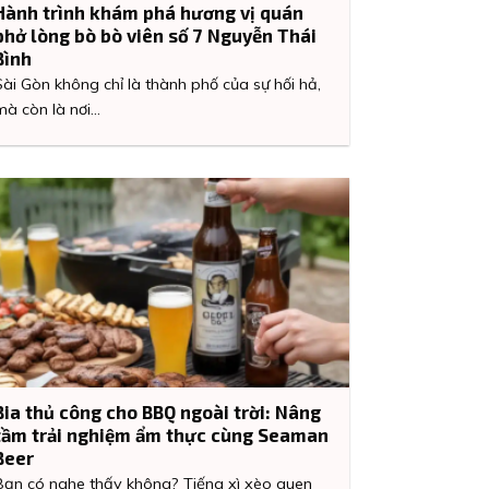
Hành trình khám phá hương vị quán
phở lòng bò bò viên số 7 Nguyễn Thái
Bình
Sài Gòn không chỉ là thành phố của sự hối hả,
mà còn là nơi...
Bia thủ công cho BBQ ngoài trời: Nâng
tầm trải nghiệm ẩm thực cùng Seaman
Beer
Bạn có nghe thấy không? Tiếng xì xèo quen