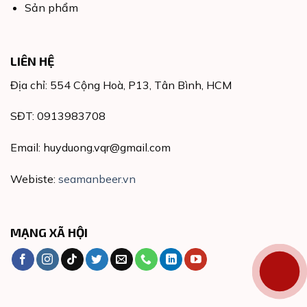
Sản phẩm
LIÊN HỆ
Địa chỉ: 554 Cộng Hoà, P13, Tân Bình, HCM
SĐT: 0913983708
Email: huyduong.vqr@gmail.com
Webiste:
seamanbeer.vn
MẠNG XÃ HỘI