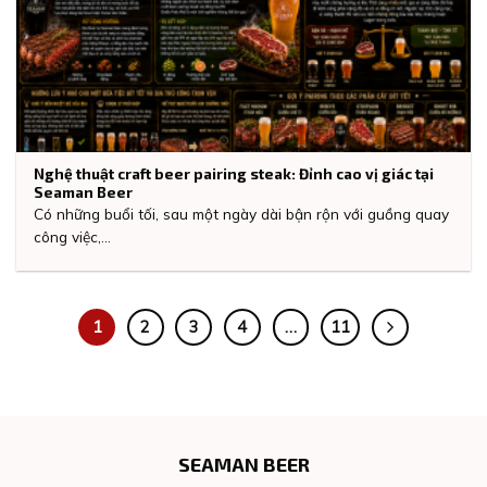
Nghệ thuật craft beer pairing steak: Đỉnh cao vị giác tại
Seaman Beer
Có những buổi tối, sau một ngày dài bận rộn với guồng quay
công việc,...
1
2
3
4
…
11
SEAMAN BEER