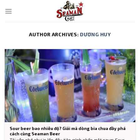
Skip
to
content
AUTHOR ARCHIVES:
DƯƠNG HUY
Sour beer bao nhiêu độ? Giải mã dòng bia chua đầy phá
cách cùng Seaman Beer
Tôi vẫn nhớ như in lần đầu tiên mình nhấp một ngụm Sour