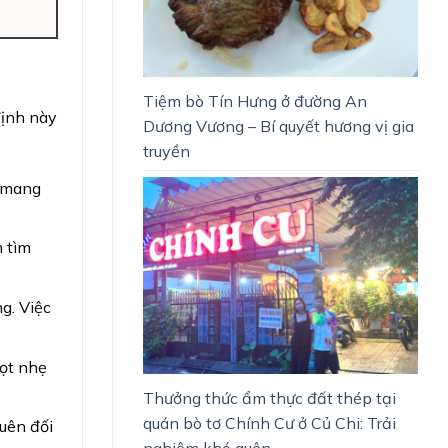
Tiệm bò Tín Hưng ở đường An
định này
Dương Vương – Bí quyết hương vị gia
truyền
i mang
n tìm
g. Việc
gọt nhẹ
Thưởng thức ẩm thực đất thép tại
quán bò tơ Chính Cư ở Củ Chi: Trải
quên đối
nghiệm khó quên