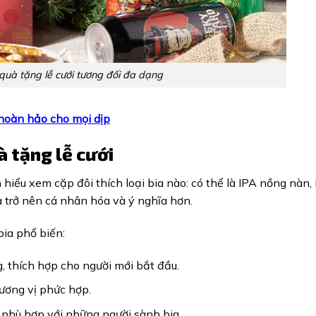
quà tặng lễ cưới tương đối đa dạng
 hoàn hảo cho mọi dịp
à tặng lễ cưới
 hiểu xem cặp đôi thích loại bia nào: có thể là IPA nồng nàn,
 trở nên cá nhân hóa và ý nghĩa hơn.
bia phổ biến:
g, thích hợp cho người mới bắt đầu.
ương vị phức hợp.
 phù hợp với những người sành bia.