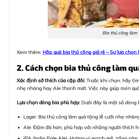
Bia thủ công làm 
Xem thêm:
Hộp quà bia thủ công giá rẻ – Sự lựa chọn
2. Cách chọn bia thủ công làm qu
Xác định sở thích của cặp đôi:
Trước khi chọn, hãy tìm
nhẹ nhàng hay Ale thanh mát. Việc này giúp món quà
Lựa chọn dòng bia phù hợp:
Dưới đây là một số dòng 
Lager: Bia thủ công làm quà tặng lễ cưới nhẹ nhàn
Ale: Đậm đà hơn, phù hợp với những người thích h
IPA (India Pale Ale): Hương vị mạnh mẽ, nồng nàn,