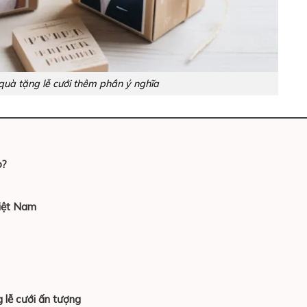
quà tặng lễ cưới thêm phần ý nghĩa
o?
Việt Nam
 lễ cưới ấn tượng