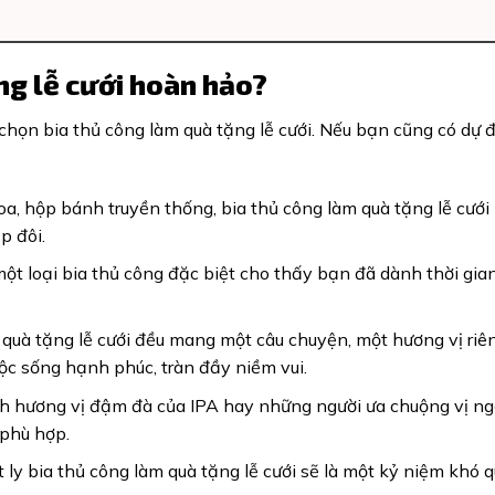
ặng lễ cưới hoàn hảo?
 chọn bia thủ công làm quà tặng lễ cưới. Nếu bạn cũng có dự 
oa, hộp bánh truyền thống, bia thủ công làm quà tặng lễ cướ
p đôi.
một loại bia thủ công đặc biệt cho thấy bạn đã dành thời gia
 quà tặng lễ cưới đều mang một câu chuyện, một hương vị riên
ộc sống hạnh phúc, tràn đầy niềm vui.
ích hương vị đậm đà của IPA hay những người ưa chuộng vị n
 phù hợp.
 ly bia thủ công làm quà tặng lễ cưới sẽ là một kỷ niệm khó 