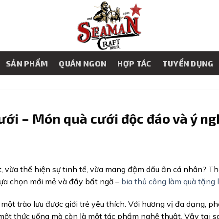
SẢN PHẨM
QUÁN NGON
HỢP TÁC
TUYỂN DỤNG
ưới – Món quà cưới độc đáo và ý ng
, vừa thể hiện sự tinh tế, vừa mang đậm dấu ấn cá nhân? Th
lựa chọn mới mẻ và đầy bất ngờ –
bia thủ công làm quà tặng l
ột trào lưu được giới trẻ yêu thích. Với hương vị đa dạng, p
à một thức uống mà còn là một tác phẩm nghệ thuật. Vậy tại s