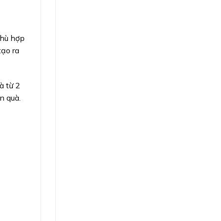
phù hợp
tạo ra
à từ 2
n quà.