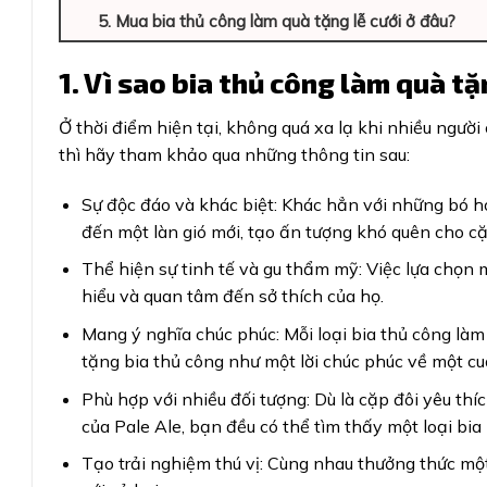
5. Mua bia thủ công làm quà tặng lễ cưới ở đâu?
1. Vì sao bia thủ công làm quà t
Ở thời điểm hiện tại, không quá xa lạ khi nhiều người
thì hãy tham khảo qua những thông tin sau:
Sự độc đáo và khác biệt: Khác hẳn với những bó h
đến một làn gió mới, tạo ấn tượng khó quên cho cặ
Thể hiện sự tinh tế và gu thẩm mỹ: Việc lựa chọn 
hiểu và quan tâm đến sở thích của họ.
Mang ý nghĩa chúc phúc: Mỗi loại bia thủ công làm
tặng bia thủ công như một lời chúc phúc về một cu
Phù hợp với nhiều đối tượng: Dù là cặp đôi yêu th
của Pale Ale, bạn đều có thể tìm thấy một loại bia
Tạo trải nghiệm thú vị: Cùng nhau thưởng thức một