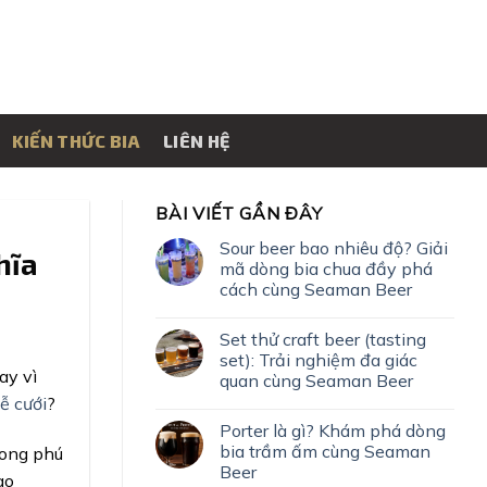
KIẾN THỨC BIA
LIÊN HỆ
BÀI VIẾT GẦN ĐÂY
Sour beer bao nhiêu độ? Giải
hĩa
mã dòng bia chua đầy phá
cách cùng Seaman Beer
Set thử craft beer (tasting
set): Trải nghiệm đa giác
ay vì
quan cùng Seaman Beer
ễ cưới
?
Porter là gì? Khám phá dòng
bia trầm ấm cùng Seaman
hong phú
Beer
ao