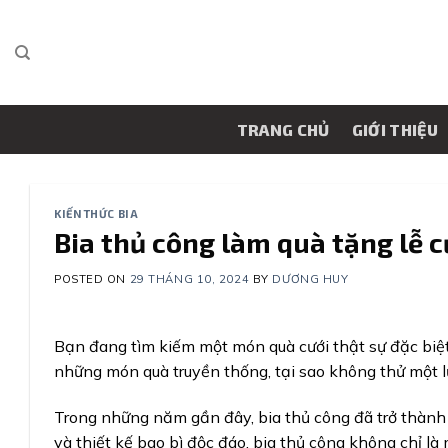
Skip
to
content
TRANG CHỦ
GIỚI THIỆU
KIẾN THỨC BIA
Bia thủ công làm quà tặng lễ c
POSTED ON
29 THÁNG 10, 2024
BY
DƯƠNG HUY
Bạn đang tìm kiếm một món quà cưới thật sự đặc biệt
những món quà truyền thống, tại sao không thử một 
Trong những năm gần đây, bia thủ công đã trở thành m
và thiết kế bao bì độc đáo, bia thủ công không chỉ l