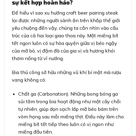
sự kết hợp hoàn hảo?
Để hiểu vì sao xu hướng craft beer pairing steak
lại được những người sành ăn trên khắp thế giới
yêu chuộng đến vậy, chúng ta cần nhìn vào cấu
trúc của cả hai loại giao thoa này. Một miếng bít
tết ngon luôn có sự hòa quyện giữa vị béo ngậy
của mỡ bò, vị đậm đà của gia vị và hương khói
thơm nồng từ vỉ nướng.
Bia thủ công sở hữu những vũ khí bí mật mà rượu
vang không có:
Chất ga (Carbonation): Những bong bóng ga
sủi tăm trong bia hoạt động như một cây chổi
tự nhiên, giúp dọn sạch lớp mỡ béo bám trên
vòm họng sau mỗi miếng thịt. Điều này làm cho
miếng bít tết tiếp theo luôn có vị ngon như
miếng đầu tiên.