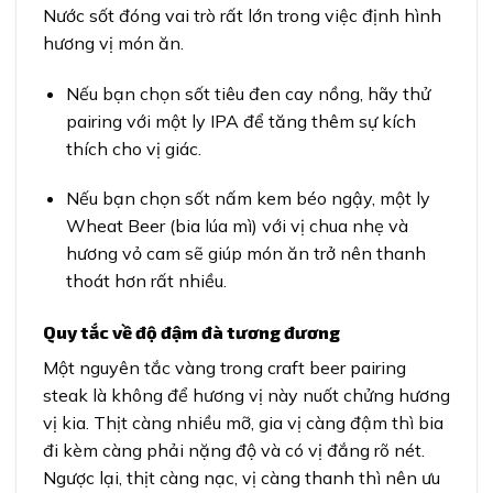
Nước sốt đóng vai trò rất lớn trong việc định hình
hương vị món ăn.
Nếu bạn chọn sốt tiêu đen cay nồng, hãy thử
pairing với một ly IPA để tăng thêm sự kích
thích cho vị giác.
Nếu bạn chọn sốt nấm kem béo ngậy, một ly
Wheat Beer (bia lúa mì) với vị chua nhẹ và
hương vỏ cam sẽ giúp món ăn trở nên thanh
thoát hơn rất nhiều.
Quy tắc về độ đậm đà tương đương
Một nguyên tắc vàng trong craft beer pairing
steak là không để hương vị này nuốt chửng hương
vị kia. Thịt càng nhiều mỡ, gia vị càng đậm thì bia
đi kèm càng phải nặng độ và có vị đắng rõ nét.
Ngược lại, thịt càng nạc, vị càng thanh thì nên ưu