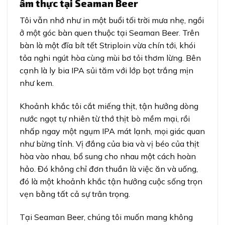
ẩm thực tại Seaman Beer
Tôi vẫn nhớ như in một buổi tối trời mưa nhẹ, ngồi
ở một góc bàn quen thuộc tại Seaman Beer. Trên
bàn là một đĩa bít tết Striploin vừa chín tới, khói
tỏa nghi ngút hòa cùng mùi bơ tỏi thơm lừng. Bên
cạnh là ly bia IPA sủi tăm với lớp bọt trắng mịn
như kem.
Khoảnh khắc tôi cắt miếng thịt, tận hưởng dòng
nước ngọt tự nhiên từ thớ thịt bò mềm mại, rồi
nhấp ngay một ngụm IPA mát lạnh, mọi giác quan
như bừng tỉnh. Vị đắng của bia và vị béo của thịt
hòa vào nhau, bổ sung cho nhau một cách hoàn
hảo. Đó không chỉ đơn thuần là việc ăn và uống,
đó là một khoảnh khắc tận hưởng cuộc sống trọn
vẹn bằng tất cả sự trân trọng.
Tại Seaman Beer, chúng tôi muốn mang không