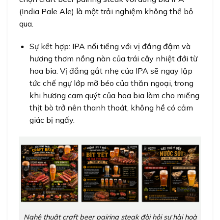
(India Pale Ale) là một trải nghiệm không thể bỏ
qua.
Sự kết hợp: IPA nổi tiếng với vị đắng đậm và
hương thơm nồng nàn của trái cây nhiệt đới từ
hoa bia. Vị đắng gắt nhẹ của IPA sẽ ngay lập
tức chế ngự lớp mỡ béo của thăn ngoại, trong
khi hương cam quýt của hoa bia làm cho miếng
thịt bò trở nên thanh thoát, không hề có cảm
giác bị ngấy.
Nghệ thuật craft beer pairing steak đòi hỏi sự hài hoà