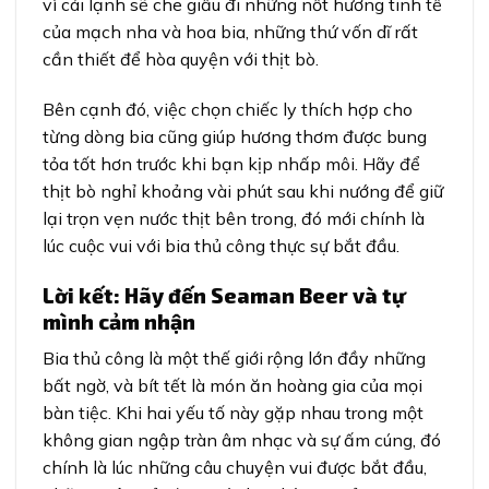
vì cái lạnh sẽ che giấu đi những nốt hương tinh tế
của mạch nha và hoa bia, những thứ vốn dĩ rất
cần thiết để hòa quyện với thịt bò.
Bên cạnh đó, việc chọn chiếc ly thích hợp cho
từng dòng bia cũng giúp hương thơm được bung
tỏa tốt hơn trước khi bạn kịp nhấp môi. Hãy để
thịt bò nghỉ khoảng vài phút sau khi nướng để giữ
lại trọn vẹn nước thịt bên trong, đó mới chính là
lúc cuộc vui với bia thủ công thực sự bắt đầu.
Lời kết: Hãy đến Seaman Beer và tự
mình cảm nhận
Bia thủ công là một thế giới rộng lớn đầy những
bất ngờ, và bít tết là món ăn hoàng gia của mọi
bàn tiệc. Khi hai yếu tố này gặp nhau trong một
không gian ngập tràn âm nhạc và sự ấm cúng, đó
chính là lúc những câu chuyện vui được bắt đầu,