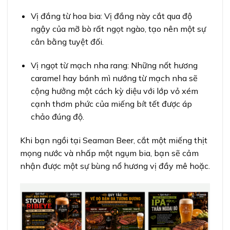
Vị đắng từ hoa bia: Vị đắng này cắt qua độ
ngậy của mỡ bò rất ngọt ngào, tạo nên một sự
cân bằng tuyệt đối.
Vị ngọt từ mạch nha rang: Những nốt hương
caramel hay bánh mì nướng từ mạch nha sẽ
cộng hưởng một cách kỳ diệu với lớp vỏ xém
cạnh thơm phức của miếng bít tết được áp
chảo đúng độ.
Khi bạn ngồi tại Seaman Beer, cắt một miếng thịt
mọng nước và nhấp một ngụm bia, bạn sẽ cảm
nhận được một sự bùng nổ hương vị đầy mê hoặc.