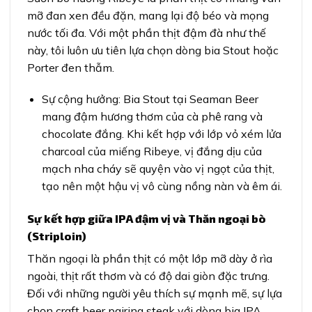
mỡ đan xen đều đặn, mang lại độ béo và mọng
nước tối đa. Với một phần thịt đậm đà như thế
này, tôi luôn ưu tiên lựa chọn dòng bia Stout hoặc
Porter đen thẫm.
Sự cộng hưởng: Bia Stout tại Seaman Beer
mang đậm hương thơm của cà phê rang và
chocolate đắng. Khi kết hợp với lớp vỏ xém lửa
charcoal của miếng Ribeye, vị đắng dịu của
mạch nha cháy sẽ quyện vào vị ngọt của thịt,
tạo nên một hậu vị vô cùng nồng nàn và êm ái.
Sự kết hợp giữa IPA đậm vị và Thăn ngoại bò
(Striploin)
Thăn ngoại là phần thịt có một lớp mỡ dày ở rìa
ngoài, thịt rất thơm và có độ dai giòn đặc trưng.
Đối với những người yêu thích sự mạnh mẽ, sự lựa
chọn craft beer pairing steak với dòng bia IPA