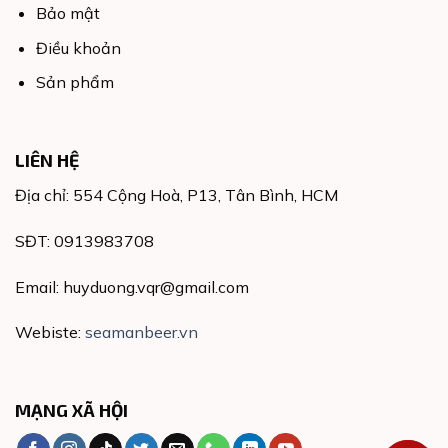
Bảo mật
Điều khoản
Sản phẩm
LIÊN HỆ
Địa chỉ: 554 Cộng Hoà, P13, Tân Bình, HCM
SĐT: 0913983708
Email: huyduong.vqr@gmail.com
Webiste:
seamanbeer.vn
MẠNG XÃ HỘI