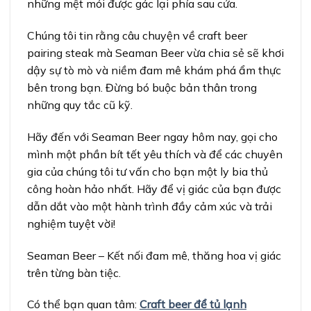
những mệt mỏi được gác lại phía sau cửa.
Chúng tôi tin rằng câu chuyện về craft beer
pairing steak mà Seaman Beer vừa chia sẻ sẽ khơi
dậy sự tò mò và niềm đam mê khám phá ẩm thực
bên trong bạn. Đừng bó buộc bản thân trong
những quy tắc cũ kỹ.
Hãy đến với Seaman Beer ngay hôm nay, gọi cho
mình một phần bít tết yêu thích và để các chuyên
gia của chúng tôi tư vấn cho bạn một ly bia thủ
công hoàn hảo nhất. Hãy để vị giác của bạn được
dẫn dắt vào một hành trình đầy cảm xúc và trải
nghiệm tuyệt vời!
Seaman Beer – Kết nối đam mê, thăng hoa vị giác
trên từng bàn tiệc.
Có thể bạn quan tâm:
Craft beer để tủ lạnh