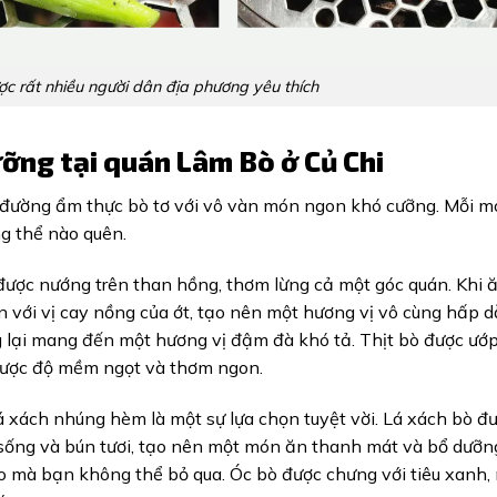
c rất nhiều người dân địa phương yêu thích
ỡng tại quán Lâm Bò ở Củ Chi
n đường ẩm thực bò tơ với vô vàn món ngon khó cưỡng. Mỗi m
g thể nào quên.
ược nướng trên than hồng, thơm lừng cả một góc quán. Khi ăn
 với vị cay nồng của ớt, tạo nên một hương vị vô cùng hấp d
lại mang đến một hương vị đậm đà khó tả. Thịt bò được ướp
ữ được độ mềm ngọt và thơm ngon.
á xách nhúng hèm là một sự lựa chọn tuyệt vời. Lá xách bò đ
 sống và bún tươi, tạo nên một món ăn thanh mát và bổ dưỡn
áo mà bạn không thể bỏ qua. Óc bò được chưng với tiêu xanh