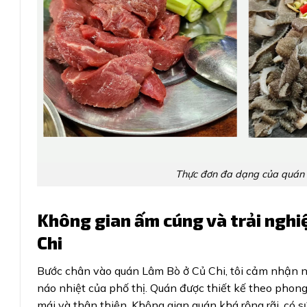
Thực đơn đa dạng của quán 
Không gian ấm cúng và trải nghi
Chi
Bước chân vào quán Lâm Bò ở Củ Chi, tôi cảm nhận n
náo nhiệt của phố thị. Quán được thiết kế theo phon
mái và thân thiện. Không gian quán khá rộng rãi, có 