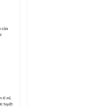
n của
ức
 tỉ mỉ,
c tuyệt