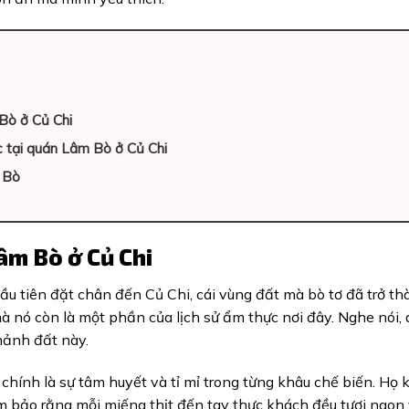
Bò ở Củ Chi
c tại quán Lâm Bò ở Củ Chi
m Bò
âm Bò ở Củ Chi
u tiên đặt chân đến Củ Chi, cái vùng đất mà bò tơ đã trở t
à nó còn là một phần của lịch sử ẩm thực nơi đây. Nghe nói,
 mảnh đất này.
chính là sự tâm huyết và tỉ mỉ trong từng khâu chế biến. Họ
ảm bảo rằng mỗi miếng thịt đến tay thực khách đều tươi ngon