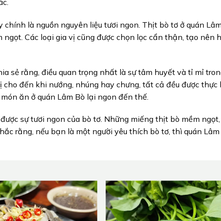
ác.
 chính là nguồn nguyên liệu tươi ngon. Thịt bò tơ ở quán Lâ
ngọt. Các loại gia vị cũng được chọn lọc cẩn thận, tạo nên 
ia sẻ rằng, điều quan trọng nhất là sự tâm huyết và tỉ mỉ tro
 vị cho đến khi nướng, nhúng hay chưng, tất cả đều được thực
c món ăn ở quán Lâm Bò lại ngon đến thế.
 được sự tươi ngon của bò tơ. Những miếng thịt bò mềm ngọt
chắc rằng, nếu bạn là một người yêu thích bò tơ, thì quán Lâm