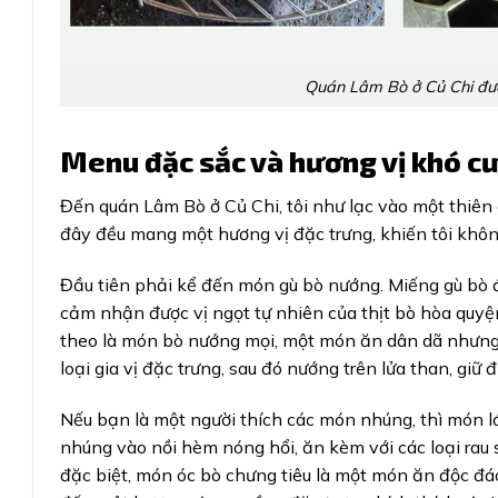
Quán Lâm Bò ở Củ Chi đượ
Menu đặc sắc và hương vị khó cư
Đến quán Lâm Bò ở Củ Chi, tôi như lạc vào một thiê
đây đều mang một hương vị đặc trưng, khiến tôi khôn
Đầu tiên phải kể đến món gù bò nướng. Miếng gù bò đ
cảm nhận được vị ngọt tự nhiên của thịt bò hòa quyện
theo là món bò nướng mọi, một món ăn dân dã nhưng 
loại gia vị đặc trưng, sau đó nướng trên lửa than, gi
Nếu bạn là một người thích các món nhúng, thì món l
nhúng vào nồi hèm nóng hổi, ăn kèm với các loại rau
đặc biệt, món óc bò chưng tiêu là một món ăn độc đ