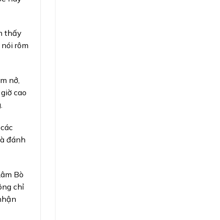
m thấy
 nói rôm
ềm nở,
 giờ cao
.
 các
và đánh
 Lâm Bò
ông chỉ
 nhận