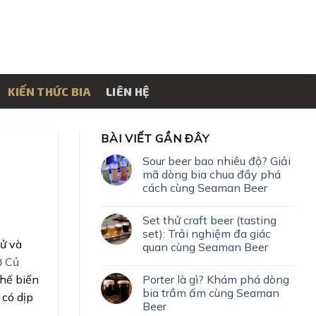
KIẾN THỨC BIA
LIÊN HỆ
BÀI VIẾT GẦN ĐÂY
Sour beer bao nhiêu độ? Giải
mã dòng bia chua đầy phá
cách cùng Seaman Beer
Set thử craft beer (tasting
set): Trải nghiệm đa giác
sử và
quan cùng Seaman Beer
ở Củ
Porter là gì? Khám phá dòng
chế biến
bia trầm ấm cùng Seaman
 có dịp
Beer