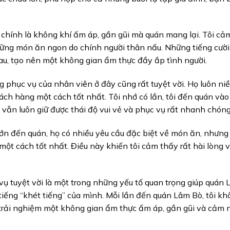
 chính là không khí ấm áp, gần gũi mà quán mang lại. Tôi cả
ững món ăn ngon do chính người thân nấu. Những tiếng cười
hau, tạo nên một không gian ẩm thực đầy ắp tình người.
 phục vụ của nhân viên ở đây cũng rất tuyệt vời. Họ luôn ni
ách hàng một cách tốt nhất. Tôi nhớ có lần, tôi đến quán vào
vẫn luôn giữ được thái độ vui vẻ và phục vụ rất nhanh chóng
n đến quán, họ có nhiều yêu cầu đặc biệt về món ăn, nhưng
t cách tốt nhất. Điều này khiến tôi cảm thấy rất hài lòng 
vụ tuyệt vời là một trong những yếu tố quan trọng giúp quán
iếng “khét tiếng” của mình. Mỗi lần đến quán Lâm Bò, tôi kh
rải nghiệm một không gian ẩm thực ấm áp, gần gũi và cảm