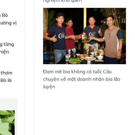
m Bò
hương vị
ng từng
 hiện
Đam mê bia không có tuổi: Câu
, thơm
chuyện về một doanh nhân bia lão
 Bò là
luyện