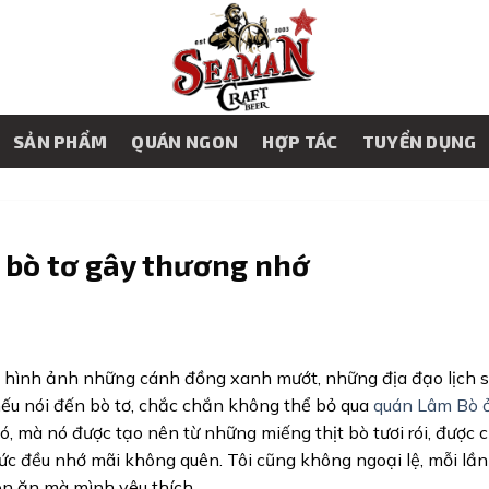
SẢN PHẨM
QUÁN NGON
HỢP TÁC
TUYỂN DỤNG
 bò tơ gây thương nhớ
lên hình ảnh những cánh đồng xanh mướt, những địa đạo lịch 
nếu nói đến bò tơ, chắc chắn không thể bỏ qua
quán Lâm Bò 
có, mà nó được tạo nên từ những miếng thịt bò tươi rói, được 
hức đều nhớ mãi không quên. Tôi cũng không ngoại lệ, mỗi lần
ón ăn mà mình yêu thích.