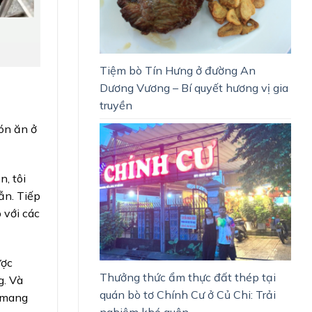
Tiệm bò Tín Hưng ở đường An
Dương Vương – Bí quyết hương vị gia
truyền
ón ăn ở
, tôi
ẫn. Tiếp
 với các
ược
Thưởng thức ẩm thực đất thép tại
g. Và
quán bò tơ Chính Cư ở Củ Chi: Trải
, mang
nghiệm khó quên