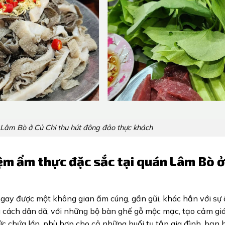
Lâm Bò ở Củ Chi thu hút đông đảo thực khách
ệm ẩm thực đặc sắc tại quán Lâm Bò ở
gay được một không gian ấm cúng, gần gũi, khác hẳn với sự 
g cách dân dã, với những bộ bàn ghế gỗ mộc mạc, tạo cảm giá
sức chứa lớn, phù hợp cho cả những buổi tụ tập gia đình, bạn 