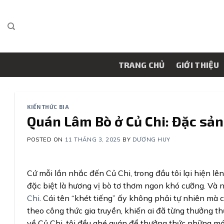
Skip
to
content
TRANG CHỦ
GIỚI THIỆU
KIẾN THỨC BIA
Quán Lâm Bò ở Củ Chi: Đặc sản
POSTED ON
11 THÁNG 3, 2025
BY
DƯƠNG HUY
Cứ mỗi lần nhắc đến Củ Chi, trong đầu tôi lại hiện 
đặc biệt là hương vị bò tơ thơm ngon khó cưỡng. Và 
Chi
. Cái tên “khét tiếng” ấy không phải tự nhiên mà 
theo công thức gia truyền, khiến ai đã từng thưởng t
về Củ Chi, tôi đều ghé quán để thưởng thức những m