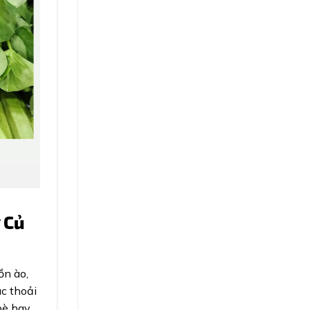
 Củ
ồn ào,
c thoải
bè hay