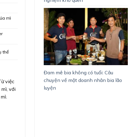
lúa mì
er
ụ thể
Đam mê bia không có tuổi: Câu
chuyện về một doanh nhân bia lão
Từ việc
luyện
mì, với
 mì.