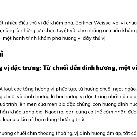
ất nhiều điều thú vị để khám phá. Berliner Weisse, với vị chu
i, cũng là những lựa chọn tuyệt vời cho những ai muốn khám
ệm, một hành trình khám phá hương vị đầy thú vị.
ì
g vị đặc trưng: Từ chuối đến đinh hương, một v
t loạt các tầng hương vị phức tạp, từ hương chuối ngọt ngào
 chuối và đinh hương là hai hương vị đặc trưng nhất của bia 
quá trình lên men của men bia đặc chủng, còn hương đinh hư
phần khác trong bia. Ngoài ra, bạn cũng có thể cảm nhận đư
o loại bia lúa mì bạn đang thưởng thức.
 hương chuối chín thoang thoảng, vị đinh hương ấm áp, tất c