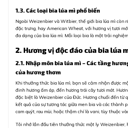
1.3. Các loại bia lúa mì phổ biến
Ngoài Weizenbier và Witbier, thế giới bia lúa mì còn r
đặc trưng, hay American Wheat, với hương vị tươi mớ
đa dạng của bia lúa mì. Mỗi loại bia là một trải nghi
2. Hương vị độc đáo của bia lúa m
2.1. Nhập môn bia lúa mì – Các tầng hươn
của hương thơm
Khi thưởng thức bia lúa mì, bạn sẽ cảm nhận được mộ
đinh hương ấm áp, đến hương trái cây tươi mát. Hương
đặc biệt là Weizenbier của Đức. Hương chuối đến từ 
kết quả của sự tương tác giữa men bia và các thành 
cam quýt, rau mùi, hoặc thậm chí là vani, tùy thuộc và
Tôi nhớ lần đầu tiên thưởng thức một ly Weizenbier,