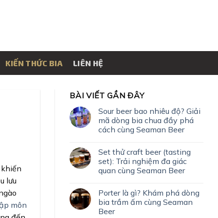
KIẾN THỨC BIA
LIÊN HỆ
BÀI VIẾT GẦN ĐÂY
Sour beer bao nhiêu độ? Giải
mã dòng bia chua đầy phá
cách cùng Seaman Beer
Set thử craft beer (tasting
set): Trải nghiệm đa giác
, khiến
quan cùng Seaman Beer
u lưu
Porter là gì? Khám phá dòng
 ngào
bia trầm ấm cùng Seaman
ập môn
Beer
ang đến