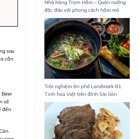
Nhà hàng Trạm Hầm – Quán nướng
độc đáo với phong cách hầm mỏ
ằng sau
ta cần
Trải nghiệm ăn phở Landmark 81:
t Beer
Tinh hoa Việt trên đỉnh Sài Gòn
n sẽ
ể đến
 Còn
ừ vùng