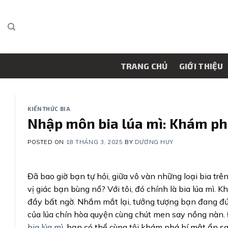
Skip
to
content
TRANG CHỦ
GIỚI THIỆU
KIẾN THỨC BIA
Nhập môn bia lúa mì: Khám phá
POSTED ON
18 THÁNG 3, 2025
BY
DƯƠNG HUY
Đã bao giờ bạn tự hỏi, giữa vô vàn những loại bia trên
vị giác bạn bùng nổ? Với tôi, đó chính là bia lúa mì. 
đầy bất ngờ. Nhắm mắt lại, tưởng tượng bạn đang đ
của lúa chín hòa quyện cùng chút men say nồng nàn. Đ
bia lúa mì
, bạn có thể cùng tôi khám phá bí mật ẩn s