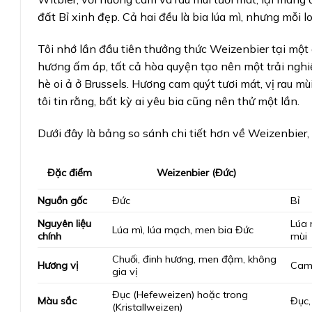
đất Bỉ xinh đẹp. Cả hai đều là bia lúa mì, nhưng mỗi l
Tôi nhớ lần đầu tiên thưởng thức Weizenbier tại một
hương ấm áp, tất cả hòa quyện tạo nên một trải nghiệ
hè oi ả ở Brussels. Hương cam quýt tươi mát, vị rau m
tôi tin rằng, bất kỳ ai yêu bia cũng nên thử một lần.
Dưới đây là bảng so sánh chi tiết hơn về Weizenbier
Weizenbier (Đức)
Đặc điểm
Nguồn gốc
Đức
Bỉ
Nguyên liệu
Lúa 
Lúa mì, lúa mạch, men bia Đức
chính
mùi
Chuối, đinh hương, men đậm, không
Hương vị
Cam,
gia vị
Đục (Hefeweizen) hoặc trong
Màu sắc
Đục,
(Kristallweizen)