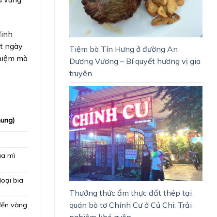
đinh
ột ngày
Tiệm bò Tín Hưng ở đường An
ghiệm mà
Dương Vương – Bí quyết hương vị gia
truyền
ung)
úa mì
loại bia
Thưởng thức ẩm thực đất thép tại
quán bò tơ Chính Cư ở Củ Chi: Trải
đến vàng
nghiệm khó quên