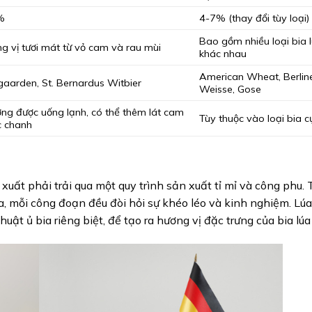
%
4-7% (thay đổi tùy loại)
Bao gồm nhiều loại bia 
g vị tươi mát từ vỏ cam và rau mùi
khác nhau
American Wheat, Berlin
aarden, St. Bernardus Witbier
Weisse, Gose
ng được uống lạnh, có thể thêm lát cam
Tùy thuộc vào loại bia c
 chanh
xuất phải trải qua một quy trình sản xuất tỉ mỉ và công phu. 
a, mỗi công đoạn đều đòi hỏi sự khéo léo và kinh nghiệm. Lúa 
uật ủ bia riêng biệt, để tạo ra hương vị đặc trưng của bia lúa