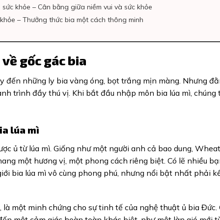
với sức khỏe – Cân bằng giữa niềm vui và sức khỏe
c khỏe – Thưởng thức bia một cách thông minh
 về gốc gác bia
ngay đến những ly bia vàng óng, bọt trắng mịn màng. Nhưng đ
nh trình đầy thú vị. Khi bắt đầu nhập môn bia lúa mì, chúng 
ia lúa mì
được ủ từ lúa mì. Giống như một người anh cả bao dung, Whea
ang một hương vị, một phong cách riêng biệt. Có lẽ nhiều bạ
 giới bia lúa mì vô cùng phong phú, nhưng nổi bật nhất phải k
 là một minh chứng cho sự tinh tế của nghệ thuật ủ bia Đức.
 đến một cảm giác hoàn toàn khác biệt, như một làn gió mới t