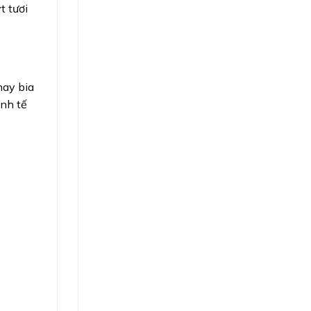
t tươi
hay bia
inh tế