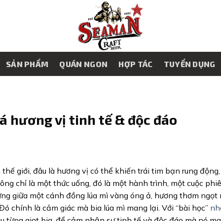
SẢN PHẨM
QUÁN NGON
HỢP TÁC
TUYỂN DỤNG
 hương vị tinh tế & độc đáo
 thế giới, đâu là hương vị có thể khiến trái tim bạn rung động
Không chỉ là một thức uống, đó là một hành trình, một cuộc phiê
ứng giữa một cánh đồng lúa mì vàng óng ả, hương thơm ngọt
ó chính là cảm giác mà bia lúa mì mang lại. Với “bài học”
nh
au từng giọt bia, để cảm nhận sự tinh tế và độc đáo mà nó m