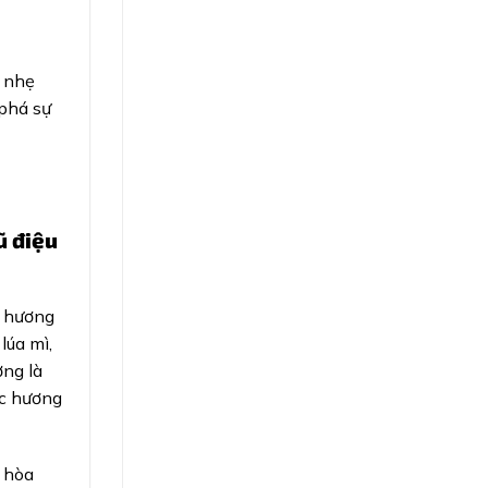
a nhẹ
 phá sự
ũ điệu
, hương
lúa mì,
ơng là
ợc hương
ả hòa