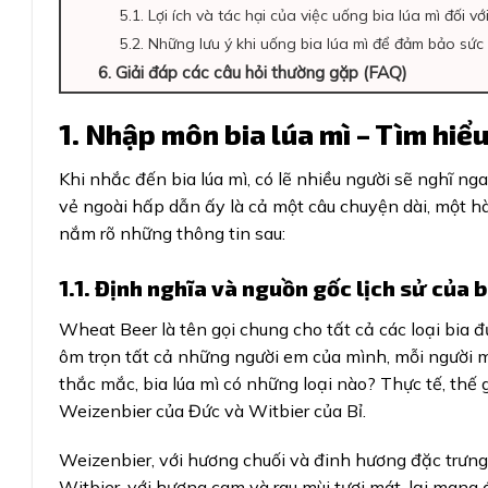
5.1. Lợi ích và tác hại của việc uống bia lúa mì đối 
5.2. Những lưu ý khi uống bia lúa mì để đảm bảo sứ
6. Giải đáp các câu hỏi thường gặp (FAQ)
1. Nhập môn bia lúa mì – Tìm hiểu
Khi nhắc đến bia lúa mì, có lẽ nhiều người sẽ nghĩ 
vẻ ngoài hấp dẫn ấy là cả một câu chuyện dài, một hà
nắm rõ những thông tin sau:
1.1. Định nghĩa và nguồn gốc lịch sử của b
Wheat Beer là tên gọi chung cho tất cả các loại bia 
ôm trọn tất cả những người em của mình, mỗi người m
thắc mắc, bia lúa mì có những loại nào? Thực tế, thế
Weizenbier của Đức và Witbier của Bỉ.
Weizenbier, với hương chuối và đinh hương đặc trưng,
Witbier, với hương cam và rau mùi tươi mát, lại mang