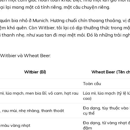
oại lại mang một cá tính riêng, một câu chuyện riêng.
 quán bia nhỏ ở Munich. Hương chuối chín thoang thoảng, vị 
m khó quên. Còn Witbier, tôi lại có dịp thưởng thức trong m
ùi thanh nhẹ, như xua tan đi mọi mệt mỏi. Đó là những trải n
, Witbier và Wheat Beer:
Witbier (Bỉ)
Wheat Beer (Tên ch
Toàn cầu
mì, lúa mạch, men bia Bỉ, vỏ cam, hạt rau
Lúa mì, lúa mạch (tỷ lệ l
cao)
Đa dạng, tùy thuộc vào 
 rau mùi, nhẹ nhàng, thanh thoát
cụ thể
Đa dạng, từ vàng nhạt 
 màu vàng nhạt
đậm