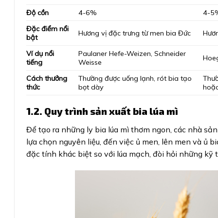
Độ cồn
4-6%
4-5
Đặc điểm nổi
Hương vị đặc trưng từ men bia Đức
Hươn
bật
Ví dụ nổi
Paulaner Hefe-Weizen, Schneider
Hoeg
tiếng
Weisse
Cách thưởng
Thường được uống lạnh, rót bia tạo
Thườ
thức
bọt dày
hoặc
1.2. Quy trình sản xuất bia lúa mì
Để tạo ra những ly bia lúa mì thơm ngon, các nhà sản 
lựa chọn nguyên liệu, đến việc ủ men, lên men và ủ bi
đặc tính khác biệt so với lúa mạch, đòi hỏi những kỹ th