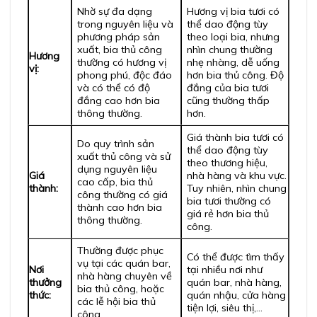
Nhờ sự đa dạng
Hương vị bia tươi có
trong nguyên liệu và
thể dao động tùy
phương pháp sản
theo loại bia, nhưng
xuất, bia thủ công
nhìn chung thường
Hương
thường có hương vị
nhẹ nhàng, dễ uống
vị:
phong phú, độc đáo
hơn bia thủ công. Độ
và có thể có độ
đắng của bia tươi
đắng cao hơn bia
cũng thường thấp
thông thường.
hơn.
Giá thành bia tươi có
Do quy trình sản
thể dao động tùy
xuất thủ công và sử
theo thương hiệu,
dụng nguyên liệu
Giá
nhà hàng và khu vực.
cao cấp, bia thủ
thành:
Tuy nhiên, nhìn chung
công thường có giá
bia tươi thường có
thành cao hơn bia
giá rẻ hơn bia thủ
thông thường.
công.
Thường được phục
Có thể được tìm thấy
vụ tại các quán bar,
Nơi
tại nhiều nơi như
nhà hàng chuyên về
thưởng
quán bar, nhà hàng,
bia thủ công, hoặc
thức:
quán nhậu, cửa hàng
các lễ hội bia thủ
tiện lợi, siêu thị,…
công.