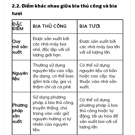
2.2. Điểm khác nhau giữa bia thủ công và bia
tươi
ĐẶC
BIA THỦ CÔNG
BIA TƯƠI
ĐIỂM
Được sản xuất bởi
Quy
Được sản xuất bởi
các nhà máy bia
mô sản
các nhà máy bia lớn
nhỏ, độc lập với số
xuất:
với số lượng lớn.
lượng giới hạn.
Thường sử dụng
Có thể sử dụng
nguyên liệu cao cấp,
nguyên liệu cơ bản
Nguyên
đa dạng, có thể bao
hoặc cao cấp, tùy
liệu:
gồm trái cây, gia vị,
thuộc vào nhà sản
thậm chí cả cà phê.
xuất.
Sử dụng phương
Có thể sử dụng
pháp ủ bia thủ công,
Phương
phương pháp ủ bia
truyền thống, chú
pháp
thủ công hoặc tự
trọng vào việc giữ
sản
động, tối ưu hóa để
nguyên hương vị tự
xuất:
sản xuất bia với số
nhiên của nguyên
lượng lớn.
liệu.