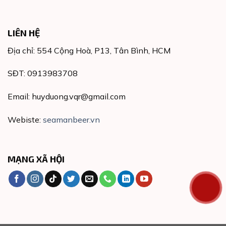
LIÊN HỆ
Địa chỉ: 554 Cộng Hoà, P13, Tân Bình, HCM
SĐT: 0913983708
Email: huyduong.vqr@gmail.com
Webiste:
seamanbeer.vn
MẠNG XÃ HỘI